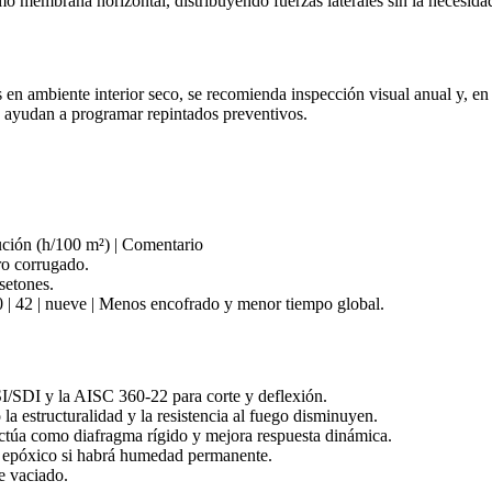
mo membrana horizontal, distribuyendo fuerzas laterales sin la necesidad
n ambiente interior seco, se recomienda inspección visual anual y, en 
 ayudan a programar repintados preventivos.
cución (h/100 m²) | Comentario
ro corrugado.
setones.
 | 42 | nueve | Menos encofrado y menor tiempo global.
/SDI y la AISC 360‑22 para corte y deflexión.
la estructuralidad y la resistencia al fuego disminuyen.
ctúa como diafragma rígido y mejora respuesta dinámica.
 epóxico si habrá humedad permanente.
e vaciado.