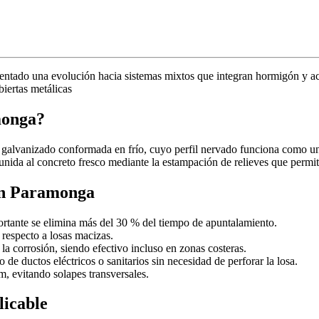
entado una evolución hacia sistemas mixtos que integran hormigón y ace
ertas metálicas
monga?
 galvanizado conformada en frío, cuyo perfil nervado funciona como u
unida al concreto fresco mediante la estampación de relieves que permite
 en Paramonga
rtante se elimina más del 30 % del tiempo de apuntalamiento.
especto a losas macizas.
la corrosión, siendo efectivo incluso en zonas costeras.
o de ductos eléctricos o sanitarios sin necesidad de perforar la losa.
m, evitando solapes transversales.
licable