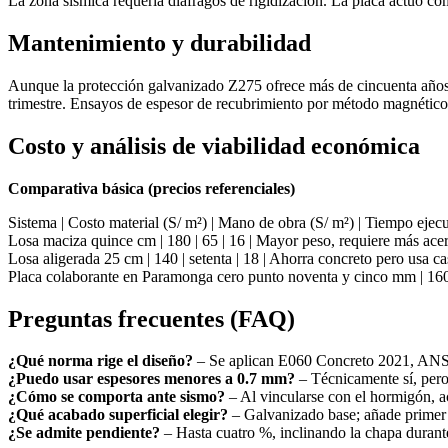
La zona sísmica requería diáfragos de rigidización. La placa actuó co
Mantenimiento y durabilidad
Aunque la protección galvanizado Z275 ofrece más de cincuenta años e
trimestre. Ensayos de espesor de recubrimiento por método magnético
Costo y análisis de viabilidad económica
Comparativa básica (precios referenciales)
Sistema | Costo material (S/ m²) | Mano de obra (S/ m²) | Tiempo eje
Losa maciza quince cm | 180 | 65 | 16 | Mayor peso, requiere más ace
Losa aligerada 25 cm | 140 | setenta | 18 | Ahorra concreto pero usa ca
Placa colaborante en Paramonga cero punto noventa y cinco mm | 160
Preguntas frecuentes (FAQ)
¿Qué norma rige el diseño?
– Se aplican E060 Concreto 2021, ANSI
¿Puedo usar espesores menores a 0.7 mm?
– Técnicamente sí, pero 
¿Cómo se comporta ante sismo?
– Al vincularse con el hormigón, a
¿Qué acabado superficial elegir?
– Galvanizado base; añade primer
¿Se admite pendiente?
– Hasta cuatro %, inclinando la chapa durant