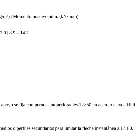
 (kg/m²) | Momento positivo adm. (kN·m/m)
2.0 | 8.9 – 14.7
 apoyo se fija con pernos autoperforantes 12×50 en acero o clavos Hi
edios o perfiles secundarios para limitar la flecha instantánea a L/180.