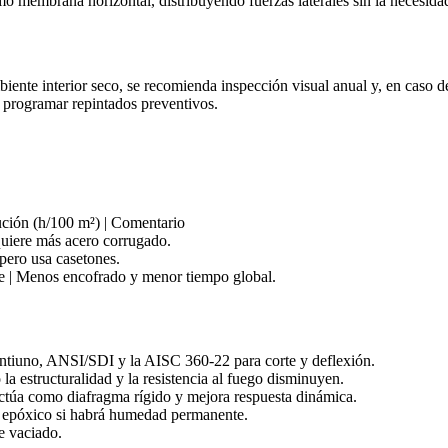
mo membrana horizontal, distribuyendo fuerzas laterales sin la necesidad
te interior seco, se recomienda inspección visual anual y, en caso de 
programar repintados preventivos.
cución (h/100 m²) | Comentario
equiere más acero corrugado.
 pero usa casetones.
ve | Menos encofrado y menor tiempo global.
ntiuno, ANSI/SDI y la AISC 360‑22 para corte y deflexión.
la estructuralidad y la resistencia al fuego disminuyen.
ctúa como diafragma rígido y mejora respuesta dinámica.
 epóxico si habrá humedad permanente.
e vaciado.