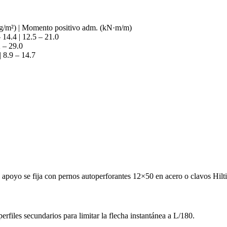
 (kg/m²) | Momento positivo adm. (kN·m/m)
 14.4 | 12.5 – 21.0
2 – 29.0
 8.9 – 14.7
 apoyo se fija con pernos autoperforantes 12×50 en acero o clavos Hi
rfiles secundarios para limitar la flecha instantánea a L/180.