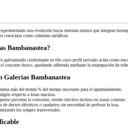
 experimentado una evolución hacia sistemas mixtos que integran hormig
n conocidas como cubiertas metálicas
rias Bambanastea?
ro galvanizado conformada en frío cuyo perfil nervado actúa como enc
on el concreto fresco, quedando adherida mediante la estampación de reli
 en Galerias Bambanastea
imina más del treinta % del tiempo necesario para el apuntalamiento.
igón respecto a losas macizas.
erior previene la corrosión, siendo efectivo incluso en zonas costeras.
o de ductos eléctricos o sanitarios sin necesidad de perforar la losa.
mizando los solapes transversales.
licable