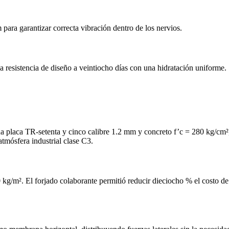
a garantizar correcta vibración dentro de los nervios.
 resistencia de diseño a veintiocho días con una hidratación uniforme.
una placa TR‑setenta y cinco calibre 1.2 mm y concreto f’c = 280 kg/cm²
tmósfera industrial clase C3.
g/m². El forjado colaborante permitió reducir dieciocho % el costo de la 