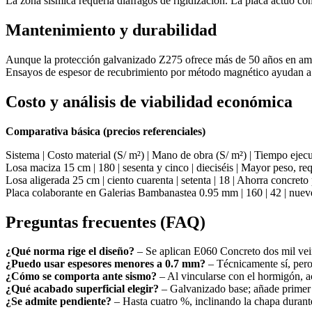
La zona sísmica requería diáfragos de rigidización. La placa actuó co
Mantenimiento y durabilidad
Aunque la protección galvanizado Z275 ofrece más de 50 años en ambien
Ensayos de espesor de recubrimiento por método magnético ayudan a 
Costo y análisis de viabilidad económica
Comparativa básica (precios referenciales)
Sistema | Costo material (S/ m²) | Mano de obra (S/ m²) | Tiempo eje
Losa maciza 15 cm | 180 | sesenta y cinco | dieciséis | Mayor peso, r
Losa aligerada 25 cm | ciento cuarenta | setenta | 18 | Ahorra concreto
Placa colaborante en Galerias Bambanastea 0.95 mm | 160 | 42 | nue
Preguntas frecuentes (FAQ)
¿Qué norma rige el diseño?
– Se aplican E060 Concreto dos mil vei
¿Puedo usar espesores menores a 0.7 mm?
– Técnicamente sí, pero 
¿Cómo se comporta ante sismo?
– Al vincularse con el hormigón, a
¿Qué acabado superficial elegir?
– Galvanizado base; añade primer
¿Se admite pendiente?
– Hasta cuatro %, inclinando la chapa durant