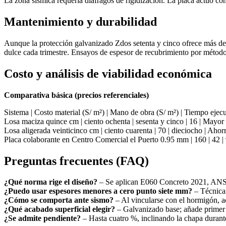
La zona sísmica requería diáfragos de rigidización. La placa actuó co
Mantenimiento y durabilidad
Aunque la protección galvanizado Zdos setenta y cinco ofrece más de c
dulce cada trimestre. Ensayos de espesor de recubrimiento por métod
Costo y análisis de viabilidad económica
Comparativa básica (precios referenciales)
Sistema | Costo material (S/ m²) | Mano de obra (S/ m²) | Tiempo eje
Losa maciza quince cm | ciento ochenta | sesenta y cinco | 16 | Mayor
Losa aligerada veinticinco cm | ciento cuarenta | 70 | dieciocho | Ahor
Placa colaborante en Centro Comercial el Puerto 0.95 mm | 160 | 42 |
Preguntas frecuentes (FAQ)
¿Qué norma rige el diseño?
– Se aplican E060 Concreto 2021, ANSI
¿Puedo usar espesores menores a cero punto siete mm?
– Técnicam
¿Cómo se comporta ante sismo?
– Al vincularse con el hormigón, a
¿Qué acabado superficial elegir?
– Galvanizado base; añade primer
¿Se admite pendiente?
– Hasta cuatro %, inclinando la chapa durant