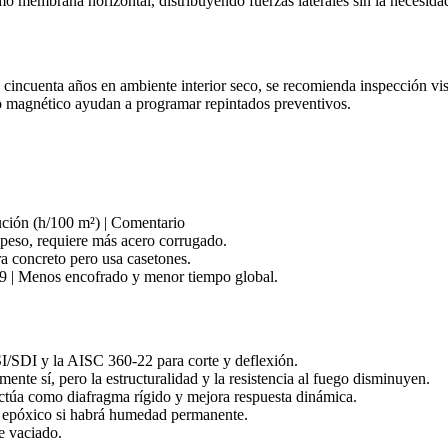
mo membrana horizontal, distribuyendo fuerzas laterales sin la necesidad
incuenta años en ambiente interior seco, se recomienda inspección visu
o magnético ayudan a programar repintados preventivos.
cución (h/100 m²) | Comentario
 peso, requiere más acero corrugado.
ra concreto pero usa casetones.
 9 | Menos encofrado y menor tiempo global.
/SDI y la AISC 360‑22 para corte y deflexión.
ente sí, pero la estructuralidad y la resistencia al fuego disminuyen.
ctúa como diafragma rígido y mejora respuesta dinámica.
 epóxico si habrá humedad permanente.
e vaciado.