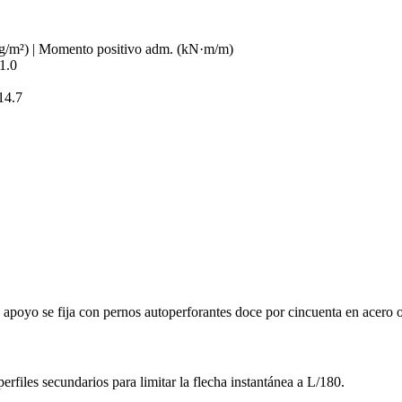
 (kg/m²) | Momento positivo adm. (kN·m/m)
21.0
14.7
 apoyo se fija con pernos autoperforantes doce por cincuenta en acero
rfiles secundarios para limitar la flecha instantánea a L/180.