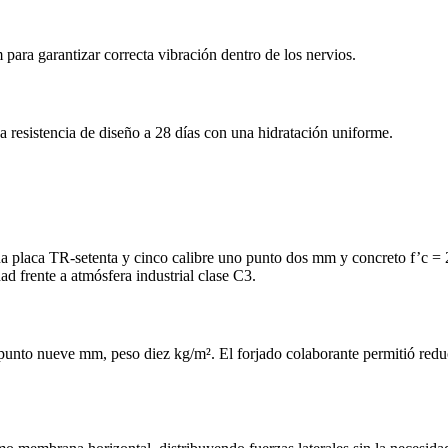
a garantizar correcta vibración dentro de los nervios.
 resistencia de diseño a 28 días con una hidratación uniforme.
una placa TR‑setenta y cinco calibre uno punto dos mm y concreto f’c =
d frente a atmósfera industrial clase C3.
punto nueve mm, peso diez kg/m². El forjado colaborante permitió reduci