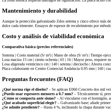
La zona sísmica requería diáfragos de rigidización. La placa actuó co
Mantenimiento y durabilidad
Aunque la protección galvanizado Zdos setenta y cinco ofrece más de c
dulce cada trimestre. Ensayos de espesor de recubrimiento por métod
Costo y análisis de viabilidad económica
Comparativa básica (precios referenciales)
Sistema | Costo material (S/ m²) | Mano de obra (S/ m²) | Tiempo eje
Losa maciza 15 cm | ciento ochenta | 65 | 16 | Mayor peso, requiere 
Losa aligerada veinticinco cm | 140 | setenta | dieciocho | Ahorra conc
Placa colaborante en Centro Comercial Andalucia 0.95 mm | 160 | cua
Preguntas frecuentes (FAQ)
¿Qué norma rige el diseño?
– Se aplican E060 Concreto dos mil vei
¿Puedo usar espesores menores a 0.7 mm?
– Técnicamente sí, pero 
¿Cómo se comporta ante sismo?
– Al vincularse con el hormigón, a
¿Qué acabado superficial elegir?
– Galvanizado base; añade primer
¿Se admite pendiente?
– Hasta 4 %, inclinando la chapa durante vac