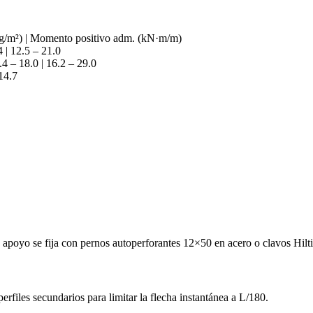
 (kg/m²) | Momento positivo adm. (kN·m/m)
 | 12.5 – 21.0
.4 – 18.0 | 16.2 – 29.0
14.7
 apoyo se fija con pernos autoperforantes 12×50 en acero o clavos Hi
rfiles secundarios para limitar la flecha instantánea a L/180.