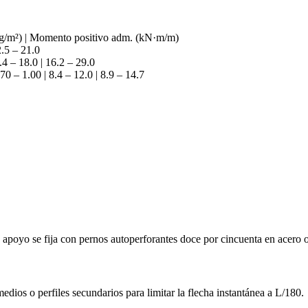
 (kg/m²) | Momento positivo adm. (kN·m/m)
2.5 – 21.0
.4 – 18.0 | 16.2 – 29.0
0 – 1.00 | 8.4 – 12.0 | 8.9 – 14.7
 apoyo se fija con pernos autoperforantes doce por cincuenta en acero
edios o perfiles secundarios para limitar la flecha instantánea a L/180.