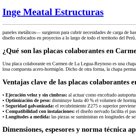
Inge Meatal Estructuras
paneles metálicos— surgieron para cubrir necesidades de carga de hasta
diseño enfocados en proyectos a lo largo de todo el territorio del Perú.
¿Qué son las placas colaborantes en Car
Una placa colaborante en Carmen de La Legua-Reynoso es una chapa 
losa compuesta acero-hormigón. Dicho de otra forma, la chapa permanec
Ventajas clave de las placas colaborante
• Ejecución veloz y sin cimbras:
al actuar como encofrado autoporta
• Optimización de peso:
disminuye hasta 40 % el volumen de hormi
• Seguridad galvanizada:
el recubrimiento Z275 o superior previene 
• Compatibilidad con instalaciones:
el diseño nervado facilita el pas
• Longitudes a medida:
las piezas se suministran en longitudes de sei
Dimensiones, espesores y norma técnica ap