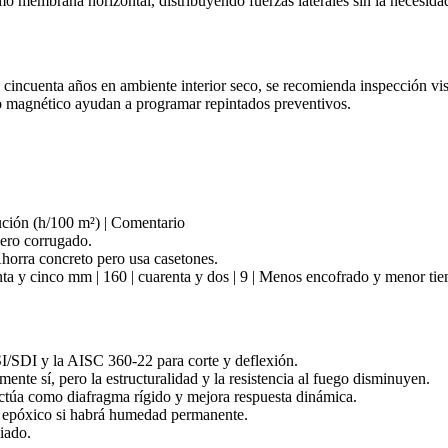
mo membrana horizontal, distribuyendo fuerzas laterales sin la necesidad
incuenta años en ambiente interior seco, se recomienda inspección visu
o magnético ayudan a programar repintados preventivos.
cución (h/100 m²) | Comentario
cero corrugado.
 Ahorra concreto pero usa casetones.
 y cinco mm | 160 | cuarenta y dos | 9 | Menos encofrado y menor tie
/SDI y la AISC 360‑22 para corte y deflexión.
ente sí, pero la estructuralidad y la resistencia al fuego disminuyen.
ctúa como diafragma rígido y mejora respuesta dinámica.
 epóxico si habrá humedad permanente.
iado.