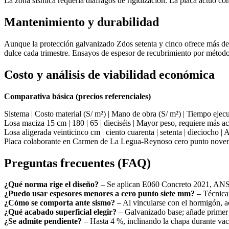
La zona sísmica requería diáfragos de rigidización. La placa actuó co
Mantenimiento y durabilidad
Aunque la protección galvanizado Zdos setenta y cinco ofrece más de c
dulce cada trimestre. Ensayos de espesor de recubrimiento por métod
Costo y análisis de viabilidad económica
Comparativa básica (precios referenciales)
Sistema | Costo material (S/ m²) | Mano de obra (S/ m²) | Tiempo eje
Losa maciza 15 cm | 180 | 65 | dieciséis | Mayor peso, requiere más a
Losa aligerada veinticinco cm | ciento cuarenta | setenta | dieciocho |
Placa colaborante en Carmen de La Legua-Reynoso cero punto noventa
Preguntas frecuentes (FAQ)
¿Qué norma rige el diseño?
– Se aplican E060 Concreto 2021, ANSI
¿Puedo usar espesores menores a cero punto siete mm?
– Técnicam
¿Cómo se comporta ante sismo?
– Al vincularse con el hormigón, a
¿Qué acabado superficial elegir?
– Galvanizado base; añade primer
¿Se admite pendiente?
– Hasta 4 %, inclinando la chapa durante vac