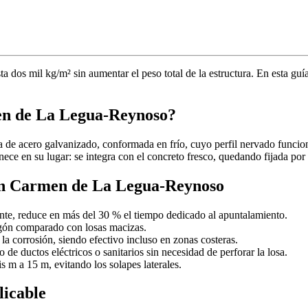
 dos mil kg/m² sin aumentar el peso total de la estructura. En esta guí
men de La Legua-Reynoso?
de acero galvanizado, conformada en frío, cuyo perfil nervado funci
e en su lugar: se integra con el concreto fresco, quedando fijada por l
s en Carmen de La Legua-Reynoso
nte, reduce en más del 30 % el tiempo dedicado al apuntalamiento.
gón comparado con losas macizas.
la corrosión, siendo efectivo incluso en zonas costeras.
o de ductos eléctricos o sanitarios sin necesidad de perforar la losa.
s m a 15 m, evitando los solapes laterales.
licable