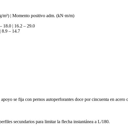
 (kg/m²) | Momento positivo adm. (kN·m/m)
– 18.0 | 16.2 – 29.0
 8.9 – 14.7
 apoyo se fija con pernos autoperforantes doce por cincuenta en acero
rfiles secundarios para limitar la flecha instantánea a L/180.