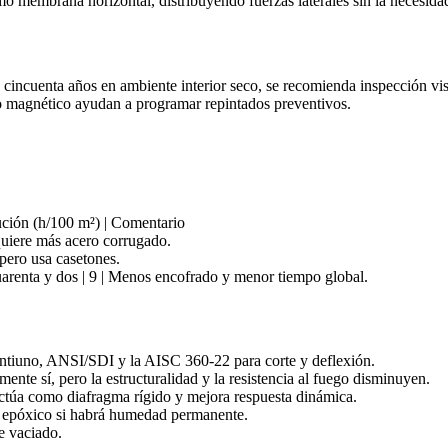
mo membrana horizontal, distribuyendo fuerzas laterales sin la necesidad
incuenta años en ambiente interior seco, se recomienda inspección visu
o magnético ayudan a programar repintados preventivos.
cución (h/100 m²) | Comentario
equiere más acero corrugado.
 pero usa casetones.
arenta y dos | 9 | Menos encofrado y menor tiempo global.
ntiuno, ANSI/SDI y la AISC 360‑22 para corte y deflexión.
ente sí, pero la estructuralidad y la resistencia al fuego disminuyen.
ctúa como diafragma rígido y mejora respuesta dinámica.
 epóxico si habrá humedad permanente.
e vaciado.