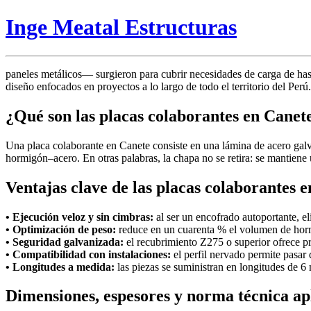
Inge Meatal Estructuras
paneles metálicos— surgieron para cubrir necesidades de carga de hasta
diseño enfocados en proyectos a lo largo de todo el territorio del Perú.
¿Qué son las placas colaborantes en Canet
Una placa colaborante en Canete consiste en una lámina de acero gal
hormigón–acero. En otras palabras, la chapa no se retira: se mantiene 
Ventajas clave de las placas colaborantes 
• Ejecución veloz y sin cimbras:
al ser un encofrado autoportante, el
• Optimización de peso:
reduce en un cuarenta % el volumen de horm
• Seguridad galvanizada:
el recubrimiento Z275 o superior ofrece pr
• Compatibilidad con instalaciones:
el perfil nervado permite pasar d
• Longitudes a medida:
las piezas se suministran en longitudes de 6 
Dimensiones, espesores y norma técnica ap