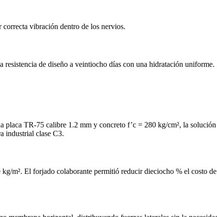
orrecta vibración dentro de los nervios.
 resistencia de diseño a veintiocho días con una hidratación uniforme.
una placa TR‑75 calibre 1.2 mm y concreto f’c = 280 kg/cm², la solució
 industrial clase C3.
g/m². El forjado colaborante permitió reducir dieciocho % el costo de la 