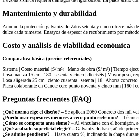
La zona sísmica requería diáfragos de rigidización. La placa actuó co
Mantenimiento y durabilidad
Aunque la protección galvanizado Zdos setenta y cinco ofrece más de c
dulce cada trimestre. Ensayos de espesor de recubrimiento por métod
Costo y análisis de viabilidad económica
Comparativa básica (precios referenciales)
Sistema | Costo material (S/ m²) | Mano de obra (S/ m²) | Tiempo eje
Losa maciza 15 cm | 180 | sesenta y cinco | dieciséis | Mayor peso, r
Losa aligerada 25 cm | ciento cuarenta | setenta | 18 | Ahorra concreto
Placa colaborante en Canete cero punto noventa y cinco mm | 160 | cu
Preguntas frecuentes (FAQ)
¿Qué norma rige el diseño?
– Se aplican E060 Concreto dos mil vei
¿Puedo usar espesores menores a cero punto siete mm?
– Técnicam
¿Cómo se comporta ante sismo?
– Al vincularse con el hormigón, a
¿Qué acabado superficial elegir?
– Galvanizado base; añade primer
¿Se admite pendiente?
– Hasta cuatro %, inclinando la chapa durant