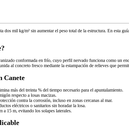
 dos mil kg/m² sin aumentar el peso total de la estructura. En esta guí
e?
vanizado conformada en frío, cuyo perfil nervado funciona como un en
unida al concreto fresco mediante la estampación de relieves que permite
en Canete
imina más del treinta % del tiempo necesario para el apuntalamiento.
igón respecto a losas macizas.
otección contra la corrosión, incluso en zonas cercanas al mar.
uctos eléctricos o sanitarios sin horadar la losa.
m a 15 m, evitando los solapes laterales.
licable