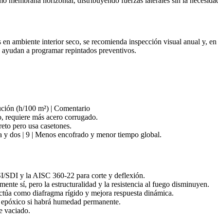
mo membrana horizontal, distribuyendo fuerzas laterales sin la necesidad
n ambiente interior seco, se recomienda inspección visual anual y, en 
 ayudan a programar repintados preventivos.
cución (h/100 m²) | Comentario
o, requiere más acero corrugado.
reto pero usa casetones.
a y dos | 9 | Menos encofrado y menor tiempo global.
/SDI y la AISC 360‑22 para corte y deflexión.
ente sí, pero la estructuralidad y la resistencia al fuego disminuyen.
ctúa como diafragma rígido y mejora respuesta dinámica.
 epóxico si habrá humedad permanente.
e vaciado.