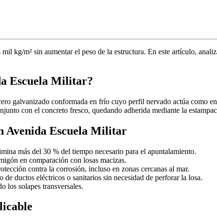
mil kg/m² sin aumentar el peso de la estructura. En este artículo, anali
da Escuela Militar?
cero galvanizado conformada en frío cuyo perfil nervado actúa como e
conjunto con el concreto fresco, quedando adherida mediante la estampaci
en Avenida Escuela Militar
limina más del 30 % del tiempo necesario para el apuntalamiento.
migón en comparación con losas macizas.
otección contra la corrosión, incluso en zonas cercanas al mar.
o de ductos eléctricos o sanitarios sin necesidad de perforar la losa.
 los solapes transversales.
licable