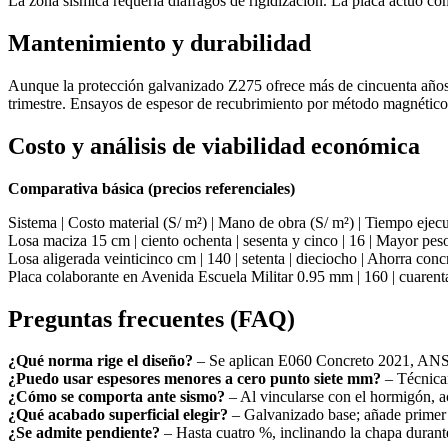
La zona sísmica requería diáfragos de rigidización. La placa actuó co
Mantenimiento y durabilidad
Aunque la protección galvanizado Z275 ofrece más de cincuenta años e
trimestre. Ensayos de espesor de recubrimiento por método magnético
Costo y análisis de viabilidad económica
Comparativa básica (precios referenciales)
Sistema | Costo material (S/ m²) | Mano de obra (S/ m²) | Tiempo eje
Losa maciza 15 cm | ciento ochenta | sesenta y cinco | 16 | Mayor pes
Losa aligerada veinticinco cm | 140 | setenta | dieciocho | Ahorra conc
Placa colaborante en Avenida Escuela Militar 0.95 mm | 160 | cuarent
Preguntas frecuentes (FAQ)
¿Qué norma rige el diseño?
– Se aplican E060 Concreto 2021, ANSI
¿Puedo usar espesores menores a cero punto siete mm?
– Técnicam
¿Cómo se comporta ante sismo?
– Al vincularse con el hormigón, a
¿Qué acabado superficial elegir?
– Galvanizado base; añade primer
¿Se admite pendiente?
– Hasta cuatro %, inclinando la chapa durant