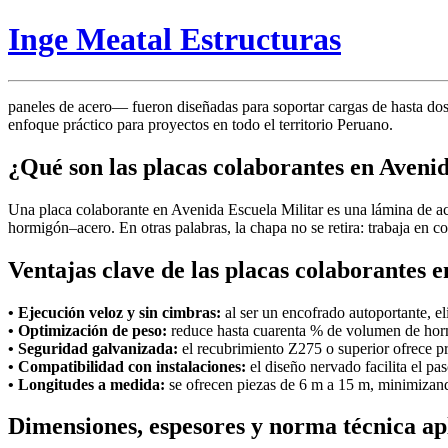
Inge Meatal Estructuras
paneles de acero— fueron diseñadas para soportar cargas de hasta dos 
enfoque práctico para proyectos en todo el territorio Peruano.
¿Qué son las placas colaborantes en Aveni
Una placa colaborante en Avenida Escuela Militar es una lámina de a
hormigón–acero. En otras palabras, la chapa no se retira: trabaja en 
Ventajas clave de las placas colaborantes 
• Ejecución veloz y sin cimbras:
al ser un encofrado autoportante, e
• Optimización de peso:
reduce hasta cuarenta % de volumen de hor
• Seguridad galvanizada:
el recubrimiento Z275 o superior ofrece pr
• Compatibilidad con instalaciones:
el diseño nervado facilita el pas
• Longitudes a medida:
se ofrecen piezas de 6 m a 15 m, minimizando
Dimensiones, espesores y norma técnica ap