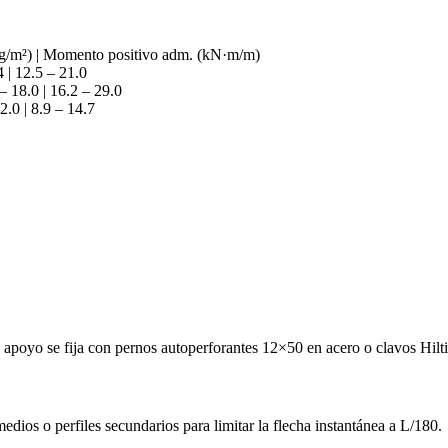
 (kg/m²) | Momento positivo adm. (kN·m/m)
 | 12.5 – 21.0
– 18.0 | 16.2 – 29.0
2.0 | 8.9 – 14.7
 apoyo se fija con pernos autoperforantes 12×50 en acero o clavos Hi
edios o perfiles secundarios para limitar la flecha instantánea a L/180.