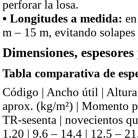
perforar la losa.
• Longitudes a medida:
en 
m – 15 m, evitando solapes 
Dimensiones, espesores 
Tabla comparativa de espe
Código | Ancho útil | Altur
aprox. (kg/m²) | Momento 
TR-sesenta | novecientos q
1.20 | 9.6 – 14.4 | 12.5 – 21