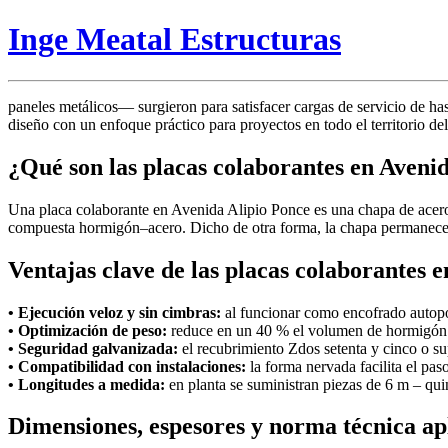
Inge Meatal Estructuras
paneles metálicos— surgieron para satisfacer cargas de servicio de has
diseño con un enfoque práctico para proyectos en todo el territorio del
¿Qué son las placas colaborantes en Aveni
Una placa colaborante en Avenida Alipio Ponce es una chapa de acero
compuesta hormigón–acero. Dicho de otra forma, la chapa permanece en 
Ventajas clave de las placas colaborantes 
• Ejecución veloz y sin cimbras:
al funcionar como encofrado autopo
• Optimización de peso:
reduce en un 40 % el volumen de hormigón r
• Seguridad galvanizada:
el recubrimiento Zdos setenta y cinco o sup
• Compatibilidad con instalaciones:
la forma nervada facilita el paso
• Longitudes a medida:
en planta se suministran piezas de 6 m – qui
Dimensiones, espesores y norma técnica ap