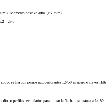
 (kg/m²) | Momento positivo adm. (kN·m/m)
6.2 – 29.0
 apoyo se fija con pernos autoperforantes 12×50 en acero o clavos Hi
edios o perfiles secundarios para limitar la flecha instantánea a L/180.