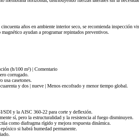
mo membrana horizontal, distribuyendo fuerzas laterales sin la necesidad
incuenta años en ambiente interior seco, se recomienda inspección visu
o magnético ayudan a programar repintados preventivos.
cución (h/100 m²) | Comentario
cero corrugado.
ro usa casetones.
 cuarenta y dos | nueve | Menos encofrado y menor tiempo global.
/SDI y la AISC 360‑22 para corte y deflexión.
ente sí, pero la estructuralidad y la resistencia al fuego disminuyen.
ctúa como diafragma rígido y mejora respuesta dinámica.
 epóxico si habrá humedad permanente.
iado.