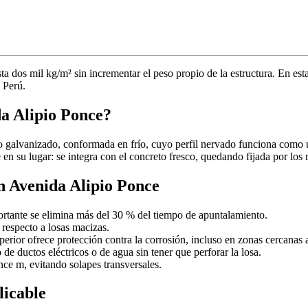
ta dos mil kg/m² sin incrementar el peso propio de la estructura. En es
 Perú.
da Alipio Ponce?
 galvanizado, conformada en frío, cuyo perfil nervado funciona como 
su lugar: se integra con el concreto fresco, quedando fijada por los r
en Avenida Alipio Ponce
rtante se elimina más del 30 % del tiempo de apuntalamiento.
especto a losas macizas.
erior ofrece protección contra la corrosión, incluso en zonas cercanas 
 de ductos eléctricos o de agua sin tener que perforar la losa.
nce m, evitando solapes transversales.
licable