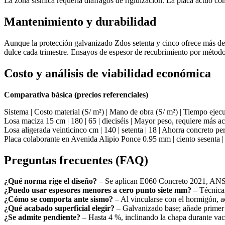
La zona sísmica requería diáfragos de rigidización. La placa actuó co
Mantenimiento y durabilidad
Aunque la protección galvanizado Zdos setenta y cinco ofrece más de c
dulce cada trimestre. Ensayos de espesor de recubrimiento por métod
Costo y análisis de viabilidad económica
Comparativa básica (precios referenciales)
Sistema | Costo material (S/ m²) | Mano de obra (S/ m²) | Tiempo eje
Losa maciza 15 cm | 180 | 65 | dieciséis | Mayor peso, requiere más a
Losa aligerada veinticinco cm | 140 | setenta | 18 | Ahorra concreto pe
Placa colaborante en Avenida Alipio Ponce 0.95 mm | ciento sesenta |
Preguntas frecuentes (FAQ)
¿Qué norma rige el diseño?
– Se aplican E060 Concreto 2021, ANSI
¿Puedo usar espesores menores a cero punto siete mm?
– Técnicam
¿Cómo se comporta ante sismo?
– Al vincularse con el hormigón, a
¿Qué acabado superficial elegir?
– Galvanizado base; añade primer
¿Se admite pendiente?
– Hasta 4 %, inclinando la chapa durante vac