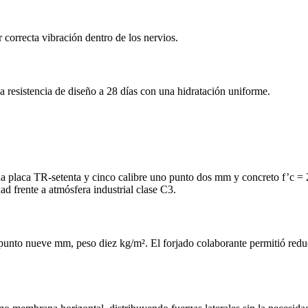
orrecta vibración dentro de los nervios.
 resistencia de diseño a 28 días con una hidratación uniforme.
una placa TR‑setenta y cinco calibre uno punto dos mm y concreto f’c =
d frente a atmósfera industrial clase C3.
punto nueve mm, peso diez kg/m². El forjado colaborante permitió reducir