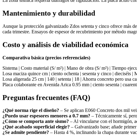
La zona sísmica requería diáfragos de rigidización. La placa actuó co
Mantenimiento y durabilidad
Aunque la protección galvanizado Zdos setenta y cinco ofrece más de 5
cada trimestre. Ensayos de espesor de recubrimiento por método magn
Costo y análisis de viabilidad económica
Comparativa básica (precios referenciales)
Sistema | Costo material (S/ m²) | Mano de obra (S/ m²) | Tiempo eje
Losa maciza quince cm | ciento ochenta | sesenta y cinco | dieciséis |
Losa aligerada 25 cm | 140 | setenta | 18 | Ahorra concreto pero usa ca
Placa colaborante en Avenida Arica 0.95 mm | ciento sesenta | cuaren
Preguntas frecuentes (FAQ)
¿Qué norma rige el diseño?
– Se aplican E060 Concreto dos mil vei
¿Puedo usar espesores menores a 0.7 mm?
– Técnicamente sí, pero 
¿Cómo se comporta ante sismo?
– Al vincularse con el hormigón, a
¿Qué acabado superficial elegir?
– Galvanizado base; añade primer
¿Se admite pendiente?
– Hasta 4 %, inclinando la chapa durante vac