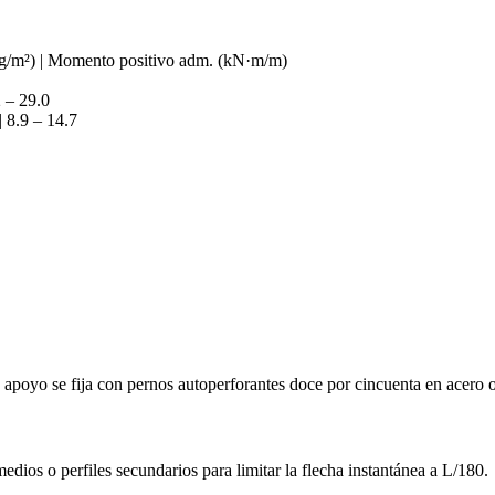
 (kg/m²) | Momento positivo adm. (kN·m/m)
2 – 29.0
 8.9 – 14.7
 apoyo se fija con pernos autoperforantes doce por cincuenta en acero
edios o perfiles secundarios para limitar la flecha instantánea a L/180.