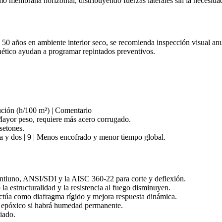
mo membrana horizontal, distribuyendo fuerzas laterales sin la necesidad
0 años en ambiente interior seco, se recomienda inspección visual anua
ético ayudan a programar repintados preventivos.
cución (h/100 m²) | Comentario
 Mayor peso, requiere más acero corrugado.
setones.
ta y dos | 9 | Menos encofrado y menor tiempo global.
ntiuno, ANSI/SDI y la AISC 360‑22 para corte y deflexión.
la estructuralidad y la resistencia al fuego disminuyen.
ctúa como diafragma rígido y mejora respuesta dinámica.
 epóxico si habrá humedad permanente.
iado.