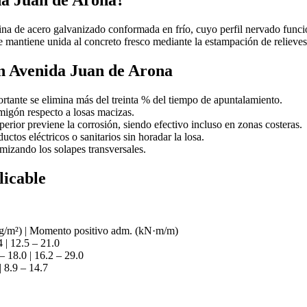
da Juan de Arona?
na de acero galvanizado conformada en frío, cuyo perfil nervado func
 mantiene unida al concreto fresco mediante la estampación de relieves 
 en Avenida Juan de Arona
tante se elimina más del treinta % del tiempo de apuntalamiento.
igón respecto a losas macizas.
erior previene la corrosión, siendo efectivo incluso en zonas costeras.
uctos eléctricos o sanitarios sin horadar la losa.
mizando los solapes transversales.
licable
 (kg/m²) | Momento positivo adm. (kN·m/m)
 | 12.5 – 21.0
– 18.0 | 16.2 – 29.0
 8.9 – 14.7