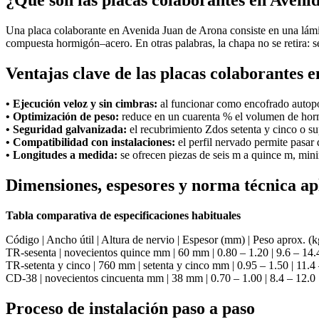
¿Qué son las placas colaborantes en Aveni
Una placa colaborante en Avenida Juan de Arona consiste en una lámi
compuesta hormigón–acero. En otras palabras, la chapa no se retira: se
Ventajas clave de las placas colaborantes
• Ejecución veloz y sin cimbras:
al funcionar como encofrado autopor
• Optimización de peso:
reduce en un cuarenta % el volumen de horm
• Seguridad galvanizada:
el recubrimiento Zdos setenta y cinco o sup
• Compatibilidad con instalaciones:
el perfil nervado permite pasar d
• Longitudes a medida:
se ofrecen piezas de seis m a quince m, mini
Dimensiones, espesores y norma técnica ap
Tabla comparativa de especificaciones habituales
Código | Ancho útil | Altura de nervio | Espesor (mm) | Peso aprox.
TR-sesenta | novecientos quince mm | 60 mm | 0.80 – 1.20 | 9.6 – 14.4
TR-setenta y cinco | 760 mm | setenta y cinco mm | 0.95 – 1.50 | 11.4 
CD-38 | novecientos cincuenta mm | 38 mm | 0.70 – 1.00 | 8.4 – 12.0 |
Proceso de instalación paso a paso