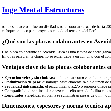
Inge Meatal Estructuras
paneles de acero— fueron diseñadas para soportar cargas de hasta 2000
enfoque práctico para proyectos en todo el territorio del Perú.
¿Qué son las placas colaborantes en Aveni
Una placa colaborante en Avenida Arica es una lámina de acero galv
En otras palabras, la chapa no se retira: trabaja en conjunto con el c
Ventajas clave de las placas colaborantes 
• Ejecución veloz y sin cimbras:
al funcionar como encofrado autopor
• Optimización de peso:
disminuye hasta cuarenta % el volumen de 
• Seguridad galvanizada:
el recubrimiento Z275 o superior ofrece pr
• Compatibilidad con instalaciones:
el diseño nervado facilita el pas
• Longitudes a medida:
en planta se suministran piezas de 6 m – qui
Dimensiones, espesores y norma técnica ap