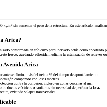
 kg/m² sin aumentar el peso de la estructura. En este artículo, analiza
da Arica?
anizado conformada en frío cuyo perfil nervado actúa como encofrado 
oncreto fresco, quedando adherida mediante la estampación de relieves qu
en Avenida Arica
tante se elimina más del treinta % del tiempo de apuntalamiento.
hormigón comparado con losas macizas.
otección contra la corrosión, incluso en zonas cercanas al mar.
o de ductos eléctricos o sanitarios sin necesidad de perforar la losa.
nce m, evitando solapes transversales.
licable